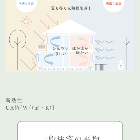
断熱性=
UA値[W/(㎡・K)]