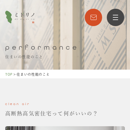
performance
住まいの性能のこと
>
TOP
住まいの性能のこと
clean air
高断熱高気密住宅って
何がいいの？