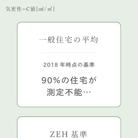
気密性=C値[㎠/㎡]