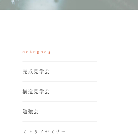
category
完成見学会
構造見学会
勉強会
ミドリノセミナー